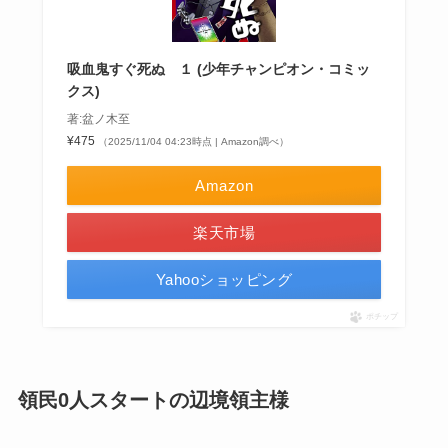
吸血鬼すぐ死ぬ １ (少年チャンピオン・コミッ
クス)
著:盆ノ木至
¥475
（2025/11/04 04:23時点 | Amazon調べ）
Amazon
楽天市場
Yahooショッピング
ポチップ
領民0人スタートの辺境領主様