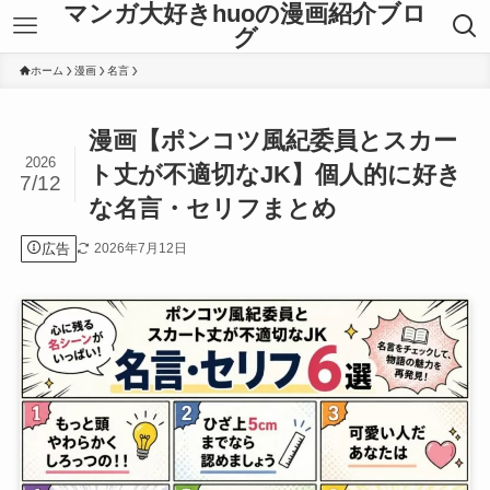
マンガ大好きhuoの漫画紹介ブロ
グ
ホーム
漫画
名言
漫画【ポンコツ風紀委員とスカー
2026
ト丈が不適切なJK】個人的に好き
7/12
な名言・セリフまとめ
広告
2026年7月12日