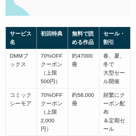
サービス
初回特典
無料で読
セール・
名
める作品
割引
DMMブ
70%OFF
約47000
春、夏、
ックス
クーポン
冊
冬で
（上限
大型セー
500円）
ル開催
コミック
70%OFF
約58,000
頻繁にク
シーモア
クーポン
冊
ーポン配
（上限
布
2,000
＆定期セ
円）
ール