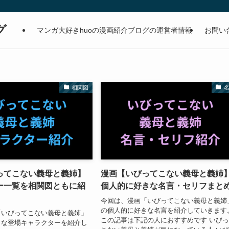
グ
マンガ大好きhuoの漫画紹介ブログの運営者情報
お問い
相関図
ってこない義母と義姉】
漫画【いびってこない義母と義姉
ー一覧を相関図ともに紹
個人的に好きな名言・セリフまと
今回は、漫画「いびってこない義母と義姉
の個人的に好きな名言を紹介していきます
「いびってこない義母と義姉」
この記事は下記の人におすすめです いび
きな登場キャラクターを紹介し