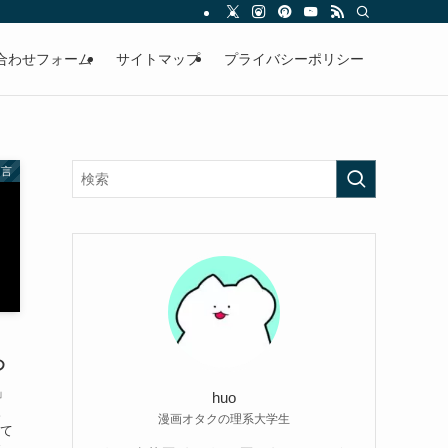
合わせフォーム
サイトマップ
プライバシーポリシー
名言
】
め
」
huo
。
漫画オタクの理系大学生
って