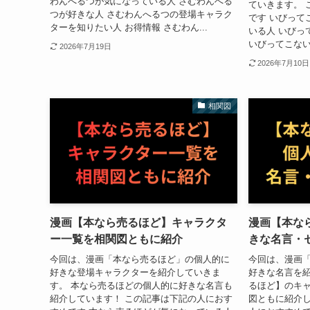
わんへるつが気になっている人 さむわんへる
ていきます。 
つが好きな人 さむわんへるつの登場キャラク
です いびって
ターを知りたい人 お得情報 さむわん...
いる人 いびっ
いびってこない
2026年7月19日
2026年7月10日
相関図
漫画【本なら売るほど】キャラクタ
漫画【本な
ー一覧を相関図ともに紹介
きな名言・
今回は、漫画「本なら売るほど」の個人的に
今回は、漫画
好きな登場キャラクターを紹介していきま
好きな名言を紹
す。 本なら売るほどの個人的に好きな名言も
るほど】のキ
紹介しています！ この記事は下記の人におす
図ともに紹介し