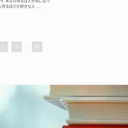
す 本なら売るほどが気になっ
売るほどが好きな人 ...
2
3
...
66