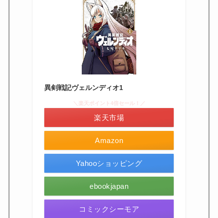
異剣戦記ヴェルンディオ1
＼楽天ポイント4倍セール！／
楽天市場
Amazon
Yahooショッピング
ebookjapan
コミックシーモア