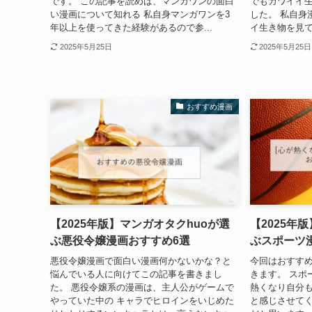
です。 この記事を読めば、マンガワンの面白
でもカワイイ
い漫画について知れる 私自身マンガワンを3
した。 私自身
年以上を使ってきた経験があるので参...
イ生き物を見て
2025年5月25日
2025年5月25日
おすすめ漫画
【2025年版】マンガオタクhuoが選
【2025年
ぶ悪役令嬢漫画おすすめ6選
ぶスポーツ
悪役令嬢漫画で面白い漫画何かないかな？と
今回はおすす
悩んでいる人に向けてこの記事を書きまし
きます。 スポ
た。 悪役令嬢系の漫画は、主人公がゲームで
熱くなり自分
やっていた中の キャラでヒロインをいじめた
と感じさせて