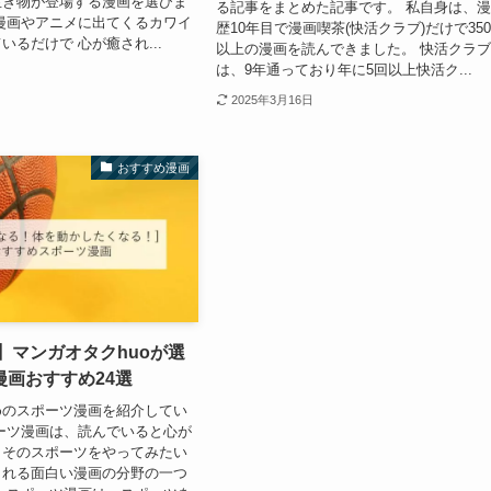
生き物が登場する漫画を選びま
る記事をまとめた記事です。 私自身は、
漫画やアニメに出てくるカワイ
歴10年目で漫画喫茶(快活クラブ)だけで350
いるだけで 心が癒され...
以上の漫画を読んできました。 快活クラ
は、9年通っており年に5回以上快活ク...
2025年3月16日
おすすめ漫画
版】マンガオタクhuoが選
漫画おすすめ24選
めのスポーツ漫画を紹介してい
ーツ漫画は、読んでいると心が
もそのスポーツをやってみたい
くれる面白い漫画の分野の一つ