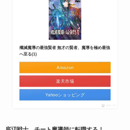
殲滅魔導の最強賢者 無才の賢者、魔導を極め最強
へ至る(1)
Amazon
楽天市場
Yahooショッピング
ポチップ
底辺戦士、チート魔導師に転職する！