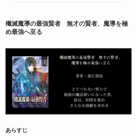
殲滅魔導の最強賢者 無才の賢者、魔導を極
め最強へ至る
あらすじ