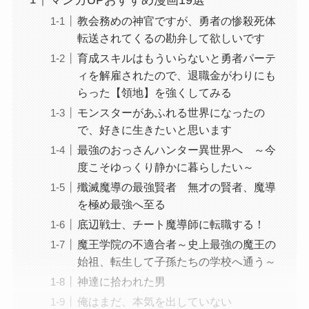
教会務めの神官ですが、勇者の惨殺死体
転送されてくるの勘弁して欲しいです
育成スキルはもういらないと勇者パーテ
ィを解雇されたので、退職金がわりにも
らった【領地】を強くしてみる
モンスターがあふれる世界になったの
で、好きに生きたいと思います
最強のおっさんハンター異世界へ ～今
度こそゆっくり静かに暮らしたい～
殲滅魔導の最強賢者 無才の賢者、魔導
を極め最強へ至る
底辺戦士、チート魔導師に転職する！
魔王学院の不適合者～史上最強の魔王の
始祖、転生して子孫たちの学校へ通う～
神達に拾われた男
俺はまだ、本気を出していない