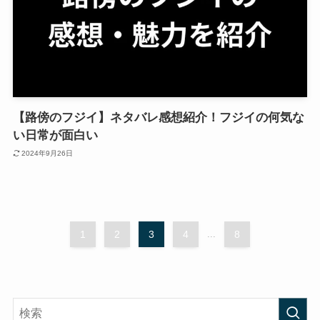
【路傍のフジイ】ネタバレ感想紹介！フジイの何気な
い日常が面白い
2024年9月26日
1
2
3
4
...
8