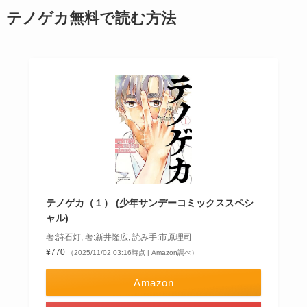
テノゲカ無料で読む方法
テノゲカ（１） (少年サンデーコミックススペシ
ャル)
著:詩石灯, 著:新井隆広, 読み手:市原理司
¥770
（2025/11/02 03:16時点 | Amazon調べ）
Amazon