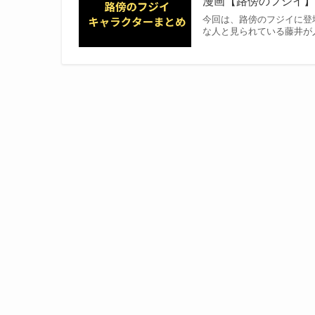
漫画【路傍のフジイ】
今回は、路傍のフジイに登
な人と見られている藤井が