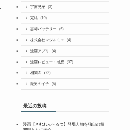
(3)
宇宙兄弟
(19)
完結
(6)
忘却バッテリー
(4)
株式会社マジルミエ
(4)
漫画アプリ
(37)
漫画レビュー・感想
(72)
相関図
(5)
魔男のイチ
最近の投稿
漫画【さむわんへるつ】登場人物を独自の相
関図ともに紹介