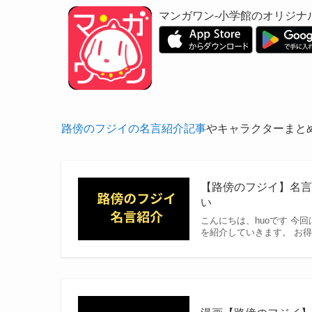
マンガワン-小学館のオリジナ
路傍のフジイの名言紹介記事
やキャラクターまと
【路傍のフジイ】名
い
こんにちは、huoです 
を紹介していきます。 お