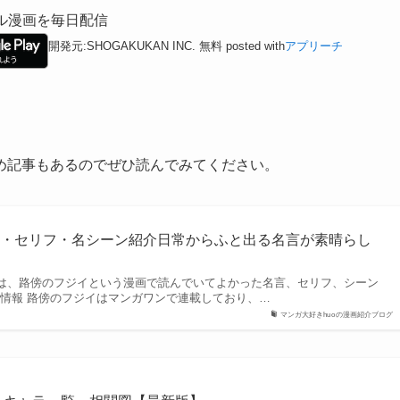
ル漫画を毎日配信
開発元:
SHOGAKUKAN INC.
無料
posted with
アプリーチ
め記事もあるのでぜひ読んでみてください。
言・セリフ・名シーン紹介日常からふと出る名言が素晴らし
今回は、路傍のフジイという漫画で読んでいてよかった名言、セリフ、シーン
得情報 路傍のフジイはマンガワンで連載しており、…
マンガ大好きhuoの漫画紹介ブログ