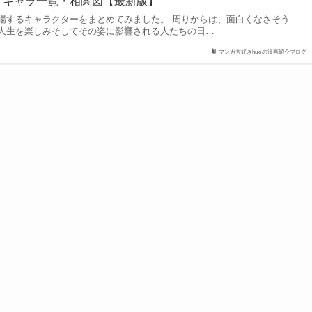
 キャラ一覧・相関図【最新版】
場するキャラクターをまとめてみました。 周りからは、面白くなさそう
人生を楽しみそしてその姿に影響される人たちの日…
マンガ大好きhuoの漫画紹介ブログ