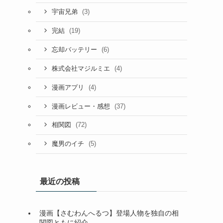
(3)
宇宙兄弟
(19)
完結
(6)
忘却バッテリー
(4)
株式会社マジルミエ
(4)
漫画アプリ
(37)
漫画レビュー・感想
(72)
相関図
(5)
魔男のイチ
最近の投稿
漫画【さむわんへるつ】登場人物を独自の相
関図ともに紹介