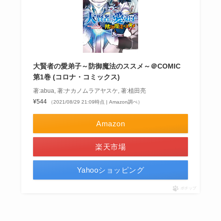
大賢者の愛弟子～防御魔法のススメ～＠COMIC
第1巻 (コロナ・コミックス)
著:abua, 著:ナカノムラアヤスケ, 著:植田亮
¥544
（2021/08/29 21:09時点 | Amazon調べ）
Amazon
楽天市場
Yahooショッピング
ポチップ