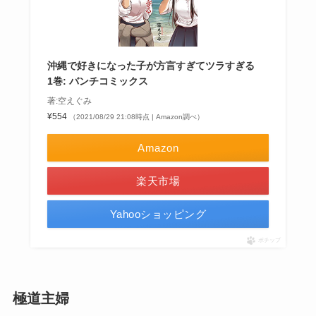
沖縄で好きになった子が方言すぎてツラすぎる
1巻: バンチコミックス
著:空えぐみ
¥554
（2021/08/29 21:08時点 | Amazon調べ）
Amazon
楽天市場
Yahooショッピング
ポチップ
極道主婦