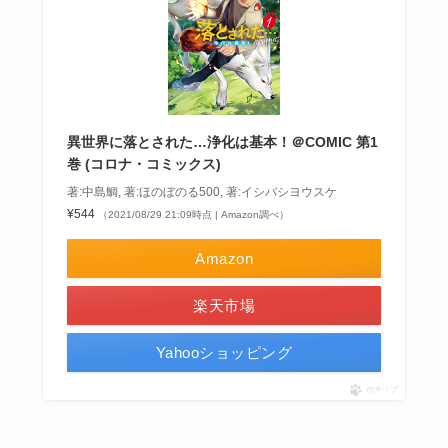
異世界に落とされた…浄化は基本！＠COMIC 第1
巻 (コロナ・コミックス)
著:中島鯛, 著:ほのぼのる500, 著:イシバシヨウスケ
¥544
（2021/08/29 21:09時点 | Amazon調べ）
Amazon
楽天市場
Yahooショッピング
ポチップ