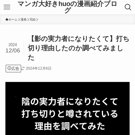
マンガ大好きhuoの漫画紹介ブロ
グ
ホーム
漫画
完結
【影の実力者になりたくて】打ち
2024
切り理由したのか調べてみまし
12/06
た
広告
2024年12月6日