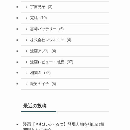
(3)
宇宙兄弟
(19)
完結
(6)
忘却バッテリー
(4)
株式会社マジルミエ
(4)
漫画アプリ
(37)
漫画レビュー・感想
(72)
相関図
(5)
魔男のイチ
最近の投稿
漫画【さむわんへるつ】登場人物を独自の相
関図ともに紹介