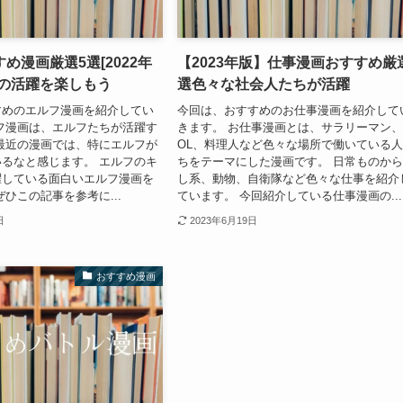
め漫画厳選5選[2022年
【2023年版】仕事漫画おすすめ厳
達の活躍を楽しもう
選色々な社会人たちが活躍
すめのエルフ漫画を紹介してい
今回は、おすすめのお仕事漫画を紹介して
フ漫画は、エルフたちが活躍す
きます。 お仕事漫画とは、サラリーマン
最近の漫画では、特にエルフが
OL、料理人など色々な場所で働いている
るなと感じます。 エルフのキ
ちをテーマにした漫画です。 日常ものか
躍している面白いエルフ漫画を
し系、動物、自衛隊など色々な仕事を紹介
ぜひこの記事を参考に...
ています。 今回紹介している仕事漫画の...
日
2023年6月19日
おすすめ漫画