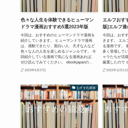
色々な人生を体験できるヒューマン
エルフおすす
ドラマ漫画おすすめ5選2023年版
版]エルフ
今回は、おすすめのヒューマンドラマ漫画を
今回は、おす
紹介していきます。 ヒューマンドラマ漫画
きます。 エル
は、感動できたり、面白い人、天才な人など
る漫画です。 
色々な人の人生を楽しめるジャンルです。 今
多く登場してい
回紹介している漫画で気になる漫画あれば、
ャラたちが活
ぜひ読んでみてください。 ebookjapanの...
厳選したので 
2023年5月27日
2022年12月11
おすすめ漫画