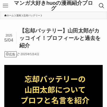
マンガ大好きhuoの漫画紹介ブロ
グ
ホーム
漫画
忘却バッテリー
【忘却バッテリー】山田太郎がカ
2025
ッコイイ！プロフィールと過去を
5/04
紹介
広告
2025年5月4日