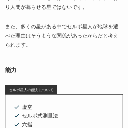
り人間が暮らせる星ではないです。
また、多くの星がある中でセルポ星人が地球を選
べた理由はそうような関係があったからだと考え
られます。
能力
セルポ星人の能力について
虚空
セルポ式測量法
六指