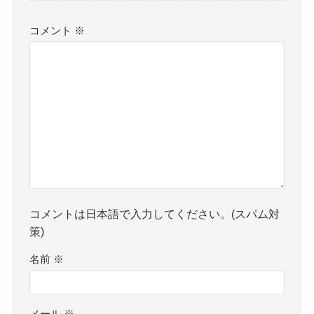
コメント
※
コメントは日本語で入力してください。(スパム対
策)
名前
※
メール
※