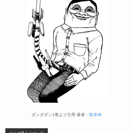
ダンダダン1巻より引用 著者：
龍幸伸