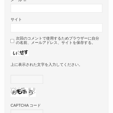
サイト
次回のコメントで使用するためブラウザーに自分
の名前、メールアドレス、サイトを保存する。
上に表示された文字を入力してください。
CAPTCHA コード