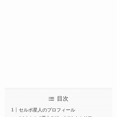
目次
セルポ星人のプロフィール