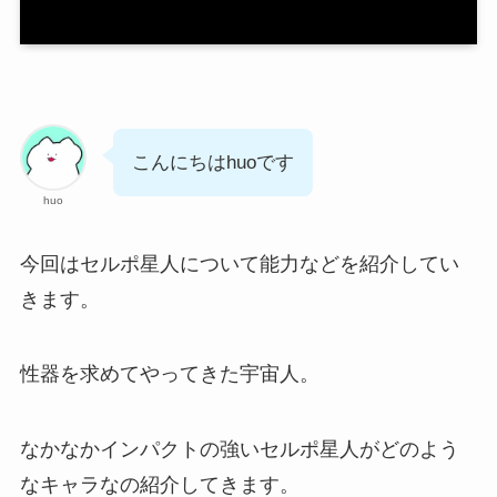
こんにちはhuoです
huo
今回はセルポ星人について能力などを紹介してい
きます。
性器を求めてやってきた宇宙人。
なかなかインパクトの強いセルポ星人がどのよう
なキャラなの紹介してきます。