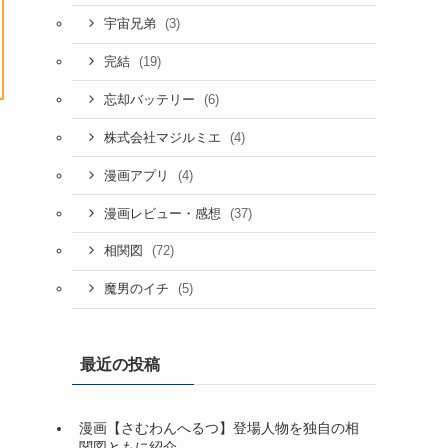
(3)
宇宙兄弟
(19)
完結
(6)
忘却バッテリー
(4)
株式会社マジルミエ
(4)
漫画アプリ
(37)
漫画レビュー・感想
(72)
相関図
(5)
魔男のイチ
最近の投稿
漫画【さむわんへるつ】登場人物を独自の相
関図ともに紹介