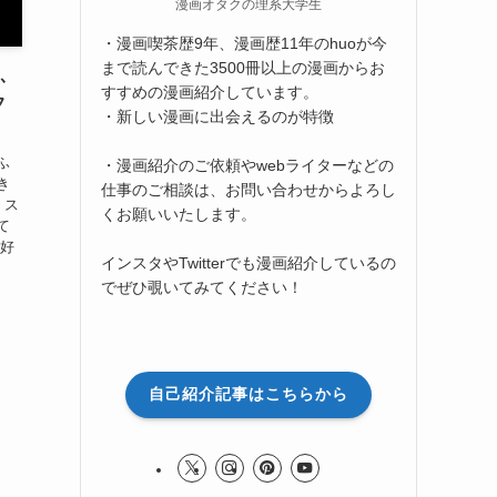
漫画オタクの理系大学生
・漫画喫茶歴9年、漫画歴11年のhuoが今
まで読んできた3500冊以上の漫画からお
ふ
すすめの漫画紹介しています。
フ
・新しい漫画に出会えるのが特徴
ふ
・漫画紹介のご依頼やwebライターなどの
き
仕事のご相談は、お問い合わせからよろし
 ス
くお願いいたします。
て
が好
インスタやTwitterでも漫画紹介しているの
でぜひ覗いてみてください！
自己紹介記事はこちらから