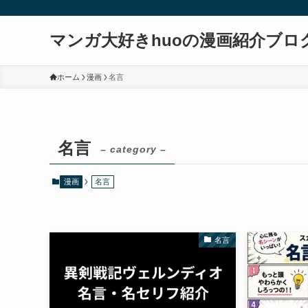
マンガ大好きhuoの漫画紹介ブロ
ホーム
漫画
名言
名言
– category –
漫画
名言
名言