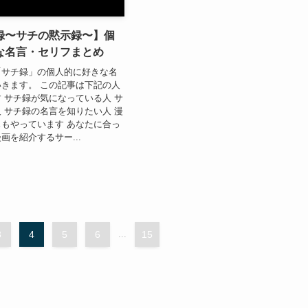
録〜サチの黙示録〜】個
な名言・セリフまとめ
「サチ録」の個人的に好きな名
きます。 この記事は下記の人
 サチ録が気になっている人 サ
 サチ録の名言を知りたい人 漫
もやっています あなたに合っ
画を紹介するサー...
3
4
5
6
...
15