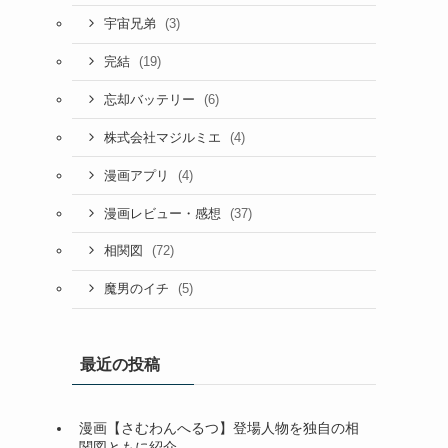
(3)
宇宙兄弟
(19)
完結
(6)
忘却バッテリー
(4)
株式会社マジルミエ
(4)
漫画アプリ
(37)
漫画レビュー・感想
(72)
相関図
(5)
魔男のイチ
最近の投稿
漫画【さむわんへるつ】登場人物を独自の相
関図ともに紹介