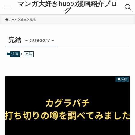
マンガ大好きhuoの漫画紹介ブロ
グ
ホーム
漫画
完結
完結
– category –
漫画
完結
完結