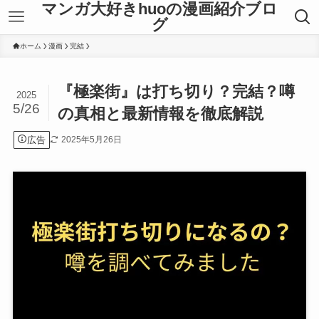
マンガ大好きhuoの漫画紹介ブロ
グ
ホーム
漫画
完結
『極楽街』は打ち切り？完結？噂
2025
5/26
の真相と最新情報を徹底解説
広告
2025年5月26日