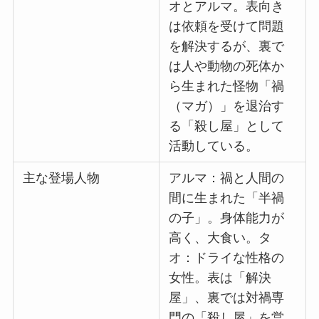
オとアルマ。表向き
は依頼を受けて問題
を解決するが、裏で
は人や動物の死体か
ら生まれた怪物「禍
（マガ）」を退治す
る「殺し屋」として
活動している。
主な登場人物
アルマ：禍と人間の
間に生まれた「半禍
の子」。身体能力が
高く、大食い。タ
オ：ドライな性格の
女性。表は「解決
屋」、裏では対禍専
門の「殺し屋」を営