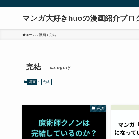
マンガ大好きhuoの漫画紹介ブロ
ホーム
漫画
完結
完結
– category –
漫画
完結
完結