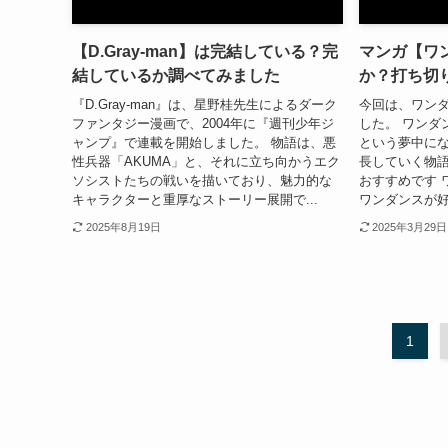
【D.Gray-man】は完結している？完
マンガ【ワ
結しているか調べてみました
か？打ち切
『D.Gray-man』は、星野桂先生によるダーク
今回は、ワン
ファンタジー漫画で、2004年に『週刊少年ジ
した。 ワンダ
ャンプ』で連載を開始しました。 物語は、悪
という夢中に
性兵器「AKUMA」と、それに立ち向かうエク
長していく物語
ソシストたちの戦いを描いており、魅力的な
おすすめです 
キャラクターと重厚なストーリー展開で...
ワンダンスが好
2025年8月19日
2025年3月29日
1