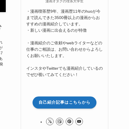
漫画オタクの理系大学生
・漫画喫茶歴9年、漫画歴11年のhuoが今
まで読んできた3500冊以上の漫画からお
すすめの漫画紹介しています。
で
・新しい漫画に出会えるのが特徴
れ
・漫画紹介のご依頼やwebライターなどの
が
仕事のご相談は、お問い合わせからよろし
7
くお願いいたします。
あ
日発
インスタやTwitterでも漫画紹介しているの
でぜひ覗いてみてください！
自己紹介記事はこちらから