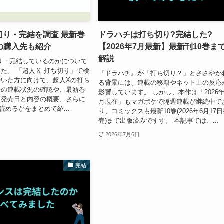
切り・完結を調査 最新巻
ドラハチは打ち切り?完結した?
の購入先も紹介
【2026年7月最新】最新刊10巻ま
解説
り・完結しているのかについて
た。 「超人Ｘ 打ち切り」で検
『ドラハチ』が「打ち切り？」とささやか
着いた方に向けて、超人Xの打ち
る背景には、連載の移籍やネット上の反応
かの連載状況の確認や、最新巻
影響しています。 しかし、本作は「2026年
う発売日と内容の概要、さらに
月現在」もマガポケで隔週連載が継続中で
読めるかをまとめて紹...
り、コミックスも最新10巻(2026年6月17
売)まで出版済みですす。 本記事では、...
2026年7月6日
完結