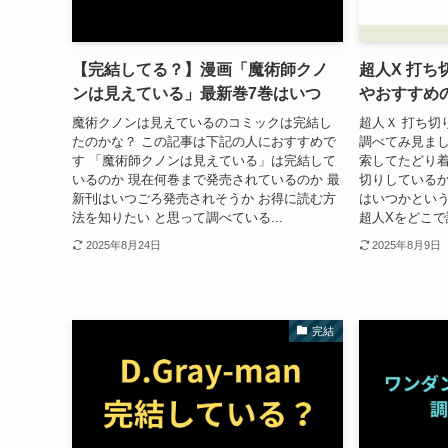
【完結してる？】漫画「魔術師クノ
超人X 打ち
ンは見えている」最新巻7巻はいつ
やおすすめ
魔術クノンは見えているのコミックは完結し
超人Ｘ 打ち切
たのかな？ この記事は下記の人におすすめで
調べてみ見まし
す 「魔術師クノンは見えている」は完結して
索してたどり
いるのか 現在何巻まで発売されているのか 最
切りしている
新刊はいつごろ発売されそうか お得に読む方
はいつかとい
法を知りたい と思って調べている...
超人Xをどこで
2025年8月24日
2025年8月9日
完結