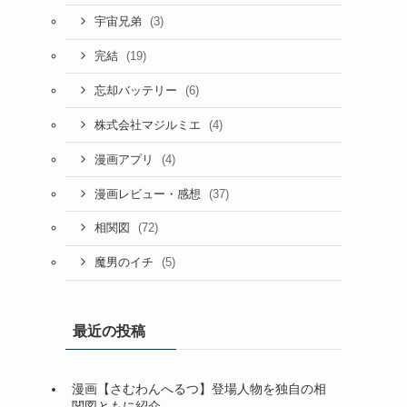
(3)
宇宙兄弟
(19)
完結
(6)
忘却バッテリー
(4)
株式会社マジルミエ
(4)
漫画アプリ
(37)
漫画レビュー・感想
(72)
相関図
(5)
魔男のイチ
最近の投稿
漫画【さむわんへるつ】登場人物を独自の相
関図ともに紹介