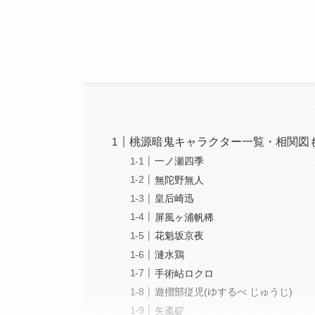
桃源暗鬼キャラクター一覧・相関図
一ノ瀬四季
無陀野無人
皇后崎迅
屏風ヶ浦帆稀
花魁坂京夜
漣水鶏
手術岾ロクロ
遊摺部従児(ゆするべ じゅうじ)
矢颪碇