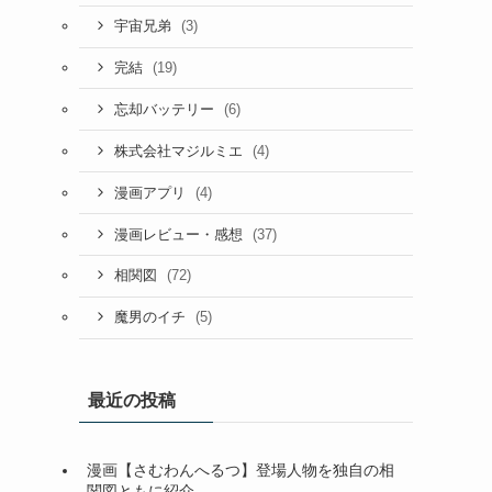
(3)
宇宙兄弟
(19)
完結
(6)
忘却バッテリー
(4)
株式会社マジルミエ
(4)
漫画アプリ
(37)
漫画レビュー・感想
(72)
相関図
(5)
魔男のイチ
最近の投稿
漫画【さむわんへるつ】登場人物を独自の相
関図ともに紹介