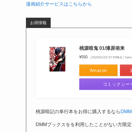
漫画紹介サービスはこちらから
お得情報
桃源暗鬼 01/漆原侑来
¥550
（2025/01/25 07:55時点 |
Amazon
コミックシー
桃源暗記の単行本をお得に購入するなら
DM
DMMブックスをを利用したことがない方限