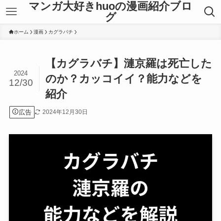
マンガ大好きhuoの漫画紹介ブロ
グ
ホーム
漫画
カグラバチ
【カグラバチ】漣京羅は死亡した
2024
のか？カッコイイ？能力などを
12/30
紹介
広告
2024年12月30日