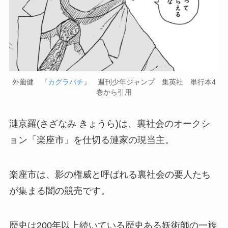
外薗健 『
カグラバチ
』 週刊少年ジャンプ 集英社 単行本4
巻から引用
漣京羅(さざなみ きょうら)は、裏社会のオークシ
ョン「楽座市」を仕切る漣家の現当主。
楽座市は、影の権威と呼ばれる裏社会の要人たち
が集まる闇の競売です。
歴史は200年以上続いている歴史ある妖術師の一族