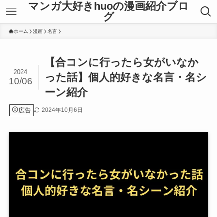
マンガ大好きhuoの漫画紹介ブロ
グ
ホーム
漫画
名言
【合コンに行ったら女がいなか
2024
った話】個人的好きな名言・名シ
10/06
ーン紹介
広告
2024年10月6日