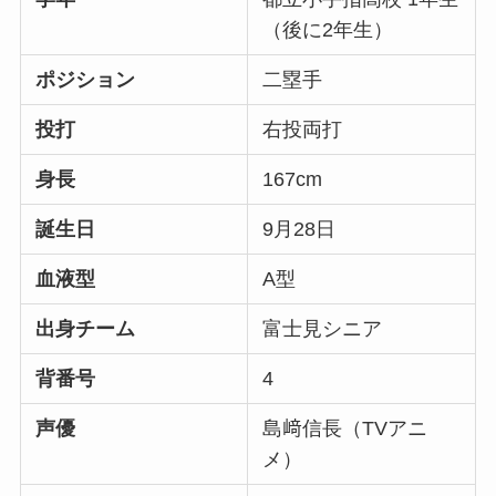
（後に2年生）
ポジション
二塁手
投打
右投両打
身長
167cm
誕生日
9月28日
血液型
A型
出身チーム
富士見シニア
背番号
4
声優
島﨑信長（TVアニ
メ）