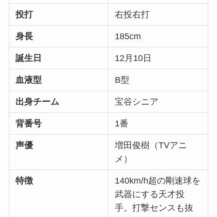
投打
右投右打
身長
185cm
誕生日
12月10日
血液型
B型
出身チーム
宝谷シニア
背番号
1番
声優
増田俊樹（TVアニ
メ）
特徴
140km/h超の剛速球を
武器にする天才投
手。打撃センスも抜