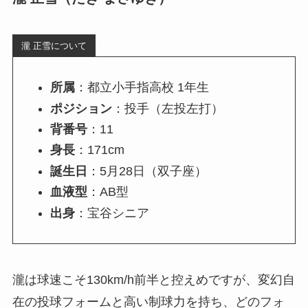
瀧 正雪について
所属
：都立小手指高校 1年生
ポジション
：投手（左投左打）
背番号
：11
身長
：171cm
誕生日
：5月28日（双子座）
血液型
：AB型
出身
：宝谷シニア
瀧は球速こそ130km/h前半と控えめですが、変幻自
在の投球フォームと高い制球力を持ち、どのフォ