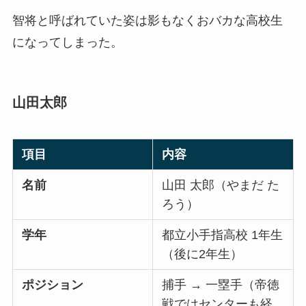
智将と呼ばれていた姿は影もなくおバカな高校生
になってしまった。
山田太郎
項目
内容
名前
山田 太郎（やまだ た
ろう）
学年
都立小手指高校 1年生
（後に2年生）
ポジション
捕手 → 一塁手（帝徳
戦ではセンターも経