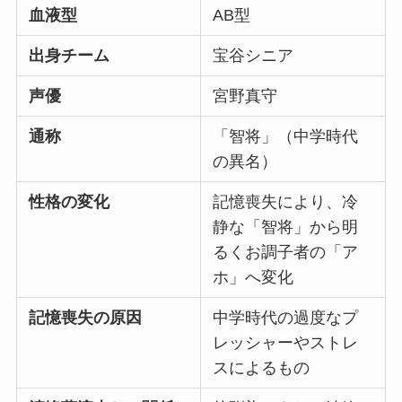
血液型
AB型
出身チーム
宝谷シニア
声優
宮野真守
通称
「智将」（中学時代
の異名）
性格の変化
記憶喪失により、冷
静な「智将」から明
るくお調子者の「ア
ホ」へ変化
記憶喪失の原因
中学時代の過度なプ
レッシャーやストレ
スによるもの