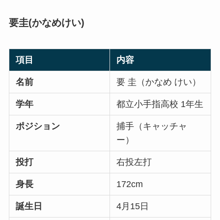
要圭(かなめけい)
項目
内容
名前
要 圭（かなめ けい）
学年
都立小手指高校 1年生
ポジション
捕手（キャッチャ
ー）
投打
右投左打
身長
172cm
誕生日
4月15日