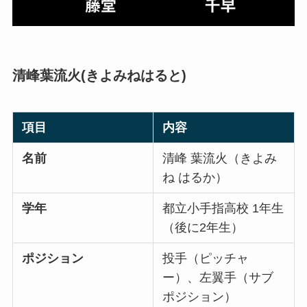
清峰葉流火(きよみねはると)
項目
内容
名前
清峰 葉流火（きよみ
ね はるか）
学年
都立小手指高校 1年生
（後に2年生）
ポジション
投手（ピッチャ
ー）、左翼手（サブ
ポジション）