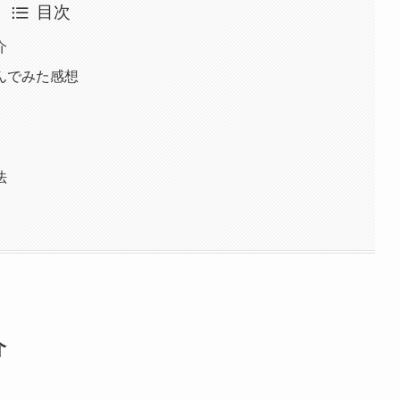
目次
介
んでみた感想
法
介