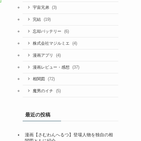
(3)
宇宙兄弟
(19)
完結
(6)
忘却バッテリー
(4)
株式会社マジルミエ
(4)
漫画アプリ
(37)
漫画レビュー・感想
(72)
相関図
(5)
魔男のイチ
最近の投稿
漫画【さむわんへるつ】登場人物を独自の相
関図ともに紹介