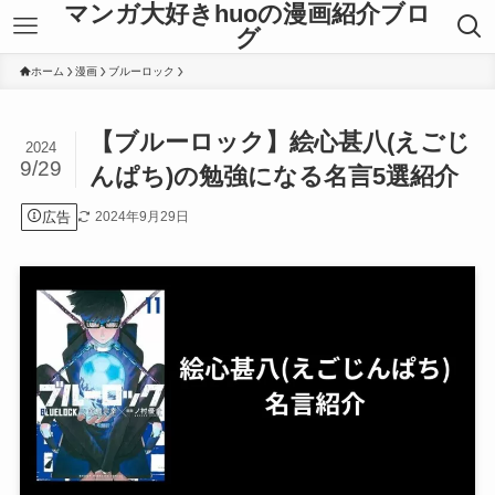
マンガ大好きhuoの漫画紹介ブロ
グ
ホーム
漫画
ブルーロック
【ブルーロック】絵心甚八(えごじ
2024
9/29
んぱち)の勉強になる名言5選紹介
広告
2024年9月29日