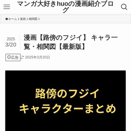
マンガ大好きhuoの漫画紹介ブロ
グ
ホーム
漫画
相関図
漫画【路傍のフジイ】 キャラ一
2025
3/20
覧・相関図【最新版】
広告
2025年3月20日