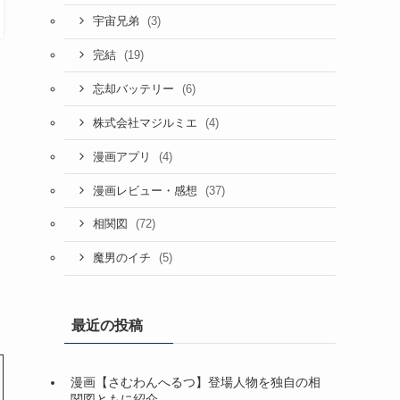
(3)
宇宙兄弟
(19)
完結
(6)
忘却バッテリー
(4)
株式会社マジルミエ
(4)
漫画アプリ
(37)
漫画レビュー・感想
(72)
相関図
(5)
魔男のイチ
最近の投稿
漫画【さむわんへるつ】登場人物を独自の相
関図ともに紹介