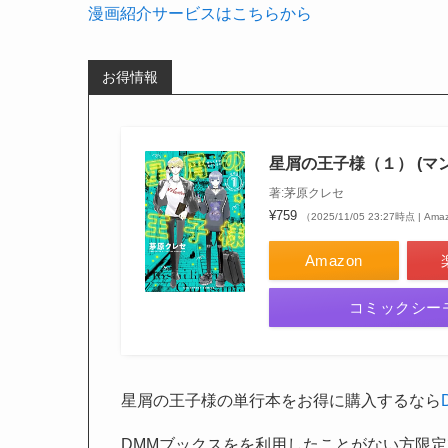
漫画紹介サービスはこちらから
お得情報
星屑の王子様（１） (マ
著:茅原クレセ
¥759
（2025/11/05 23:27時点 | A
Amazon
コミックシー
星屑の王子様の単行本をお得に購入するなら
DMMブックスをを利用したことがない方限