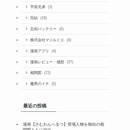
(3)
宇宙兄弟
(19)
完結
(6)
忘却バッテリー
(4)
株式会社マジルミエ
(4)
漫画アプリ
(37)
漫画レビュー・感想
(72)
相関図
(5)
魔男のイチ
最近の投稿
漫画【さむわんへるつ】登場人物を独自の相
関図ともに紹介