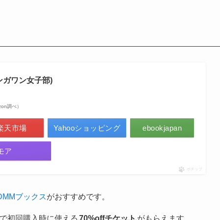
ンガワン女子部)
mazon調べ）
楽天市場
Yahooショッピング
ebookjapan
モア
ポチップ
DMMブックス
がおすすめです。
定で初回購入時に使える
70%offチケット
がもらえます。