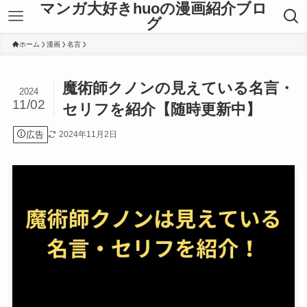
マンガ大好きhuoの漫画紹介ブロ
グ
ホーム
漫画
名言
魔術師クノンの見えている名言・
2024
11/02
セリフを紹介【随時更新中】
広告
2024年11月2日