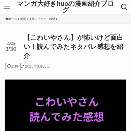
マンガ大好きhuoの漫画紹介ブロ
グ
ホーム
漫画
漫画レビュー・感想
【こわいやさん】が怖いけど面白
2025
い！読んでみたネタバレ感想を紹
3/30
介
広告
2025年3月30日