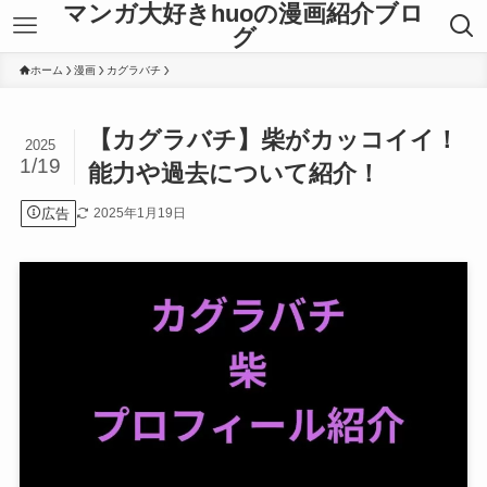
マンガ大好きhuoの漫画紹介ブロ
グ
ホーム
漫画
カグラバチ
【カグラバチ】柴がカッコイイ！
2025
1/19
能力や過去について紹介！
広告
2025年1月19日