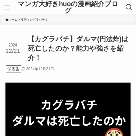
マンガ大好きhuoの漫画紹介ブロ
グ
ホーム
漫画
カグラバチ
【カグラバチ】ダルマ(円法炸)は
2024
死亡したのか？能力や強さを紹
12/21
介！
広告
2024年12月21日