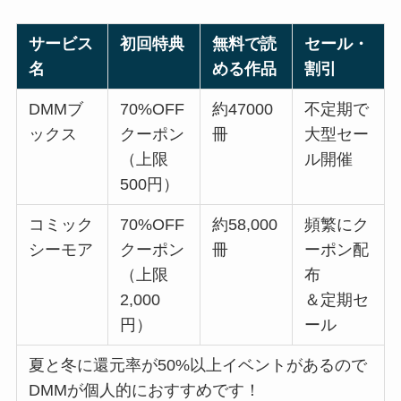
サービス
初回特典
無料で読
セール・
名
める作品
割引
DMMブ
70%OFF
約47000
不定期で
ックス
クーポン
冊
大型セー
（上限
ル開催
500円）
コミック
70%OFF
約58,000
頻繁にク
シーモア
クーポン
冊
ーポン配
（上限
布
2,000
＆定期セ
円）
ール
夏と冬に還元率が50%以上イベントがあるので
DMMが個人的におすすめです！