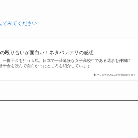
んでみてください
チの殴り合いが面白い！ネタバレアリの感想
、一攫千金を狙う天馬。日本で一番危険な女子高校生である花形を仲間に
勝千金を読んで面白かったところを紹介しています…
マンガ大好きhuoの漫画紹介ブログ