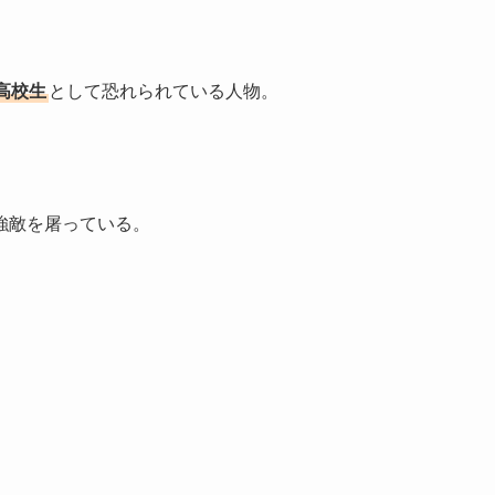
高校生
として恐れられている人物。
強敵を屠っている。
。