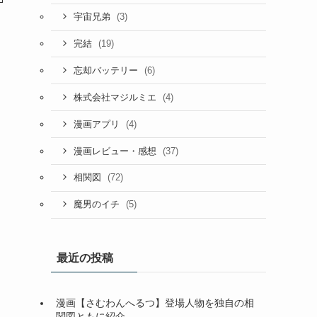
(3)
宇宙兄弟
(19)
完結
(6)
忘却バッテリー
(4)
株式会社マジルミエ
(4)
漫画アプリ
(37)
漫画レビュー・感想
(72)
相関図
(5)
魔男のイチ
最近の投稿
漫画【さむわんへるつ】登場人物を独自の相
関図ともに紹介