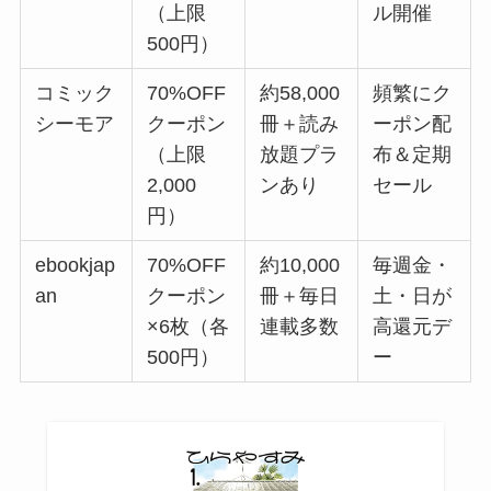
（上限
ル開催
500円）
コミック
70%OFF
約58,000
頻繁にク
シーモア
クーポン
冊＋読み
ーポン配
（上限
放題プラ
布＆定期
2,000
ンあり
セール
円）
ebookjap
70%OFF
約10,000
毎週金・
an
クーポン
冊＋毎日
土・日が
×6枚（各
連載多数
高還元デ
500円）
ー