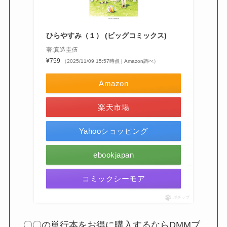
ひらやすみ（１） (ビッグコミックス)
著:真造圭伍
¥759
（2025/11/09 15:57時点 | Amazon調べ）
Amazon
楽天市場
Yahooショッピング
ebookjapan
コミックシーモア
ポチップ
〇〇の単行本をお得に購入するならDMMブ