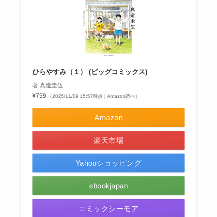
ひらやすみ（１） (ビッグコミックス)
著:真造圭伍
¥759
（2025/11/09 15:57時点 | Amazon調べ）
Amazon
楽天市場
Yahooショッピング
ebookjapan
コミックシーモア