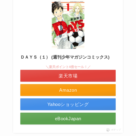
ＤＡＹＳ（１） (週刊少年マガジンコミックス)
＼楽天ポイント4倍セール！／
楽天市場
Amazon
Yahooショッピング
eBookJapan
ポチップ