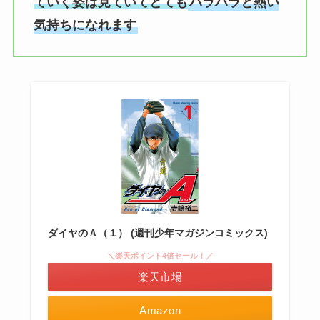
ていく姿は見ていてとても
ハラハラと熱い
気持ちになれます
ダイヤのＡ（１） (週刊少年マガジンコミックス)
＼楽天ポイント4倍セール！／
楽天市場
Amazon