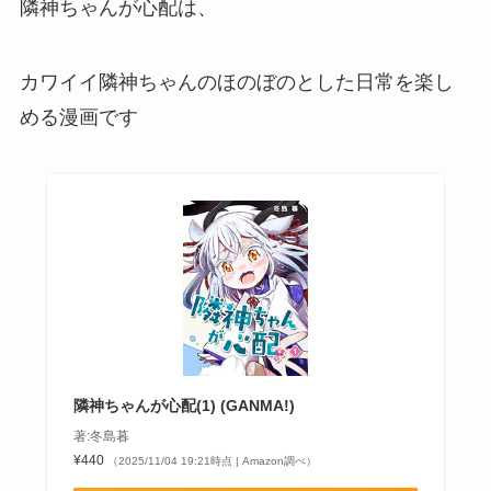
隣神ちゃんが心配は、
カワイイ隣神ちゃんのほのぼのとした日常を楽し
める漫画です
隣神ちゃんが心配(1) (GANMA!)
著:冬島暮
¥440
（2025/11/04 19:21時点 | Amazon調べ）